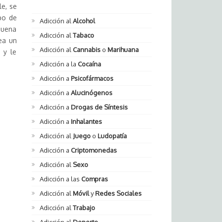
le, se
po de
Adicción al
Alcohol
buena
Adicción al
Tabaco
sea un
Adicción al
Cannabis
o
Marihuana
 y le
Adicción a la
Cocaína
Adicción a
Psicofármacos
Adicción a
Alucinógenos
Adicción a
Drogas de Síntesis
Adicción a
Inhalantes
Adicción al
Juego
o
Ludopatía
Adicción a
Criptomonedas
Adicción al
Sexo
Adicción a las
Compras
Adicción al
Móvil
y
Redes Sociales
Adicción al
Trabajo