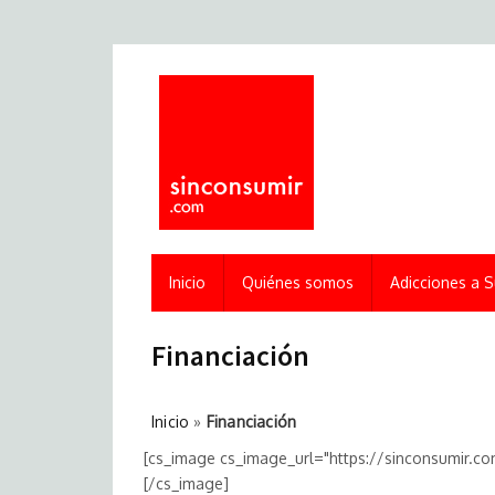
Inicio
Quiénes somos
Adicciones a S
Financiación
Inicio
»
Financiación
[cs_image cs_image_url="https://sinconsumir.c
[/cs_image]