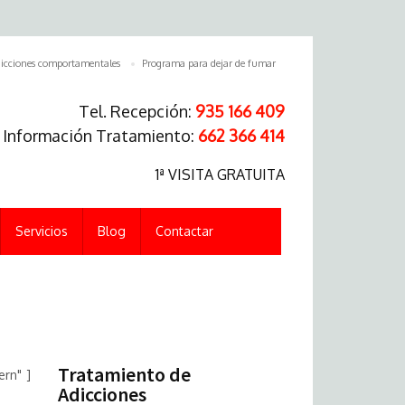
icciones comportamentales
Programa para dejar de fumar
Tel. Recepción:
935 166 409
. Información Tratamiento:
662 366 414
1ª VISITA GRATUITA
Servicios
Blog
Contactar
Tratamiento de
rn" ]
Adicciones