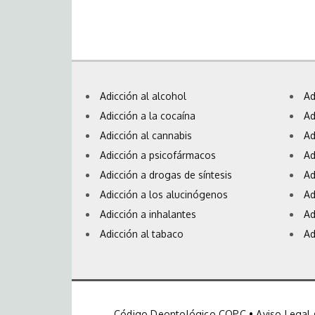
Adicción al alcohol
Ad
Adicción a la cocaína
Ad
Adicción al cannabis
Ad
Adicción a psicofármacos
Ad
Adicción a drogas de síntesis
Ad
Adicción a los alucinógenos
Ad
Adicción a inhalantes
Ad
Adicción al tabaco
Ad
Código Deontológico COPC
•
Aviso Legal