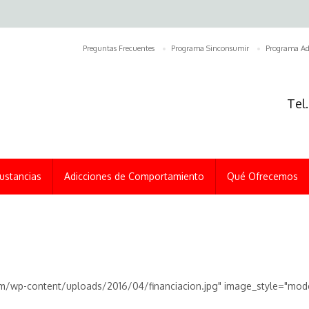
Preguntas Frecuentes
Programa Sinconsumir
Programa Ad
Tel
ustancias
Adicciones de Comportamiento
Qué Ofrecemos
om/wp-content/uploads/2016/04/financiacion.jpg" image_style="mode