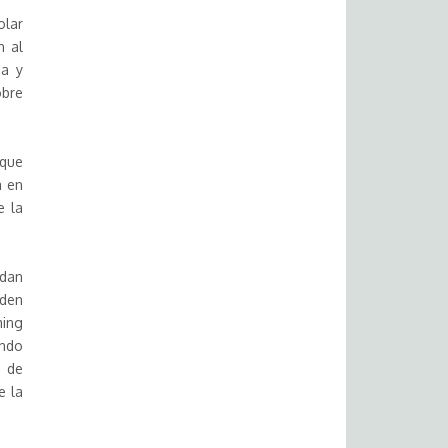
olar
n al
ia y
obre
 que
a en
e la
ndan
eden
ming
endo
n de
e la