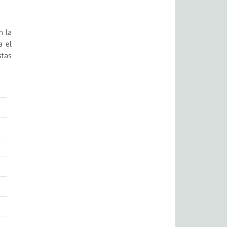
n la
a el
stas