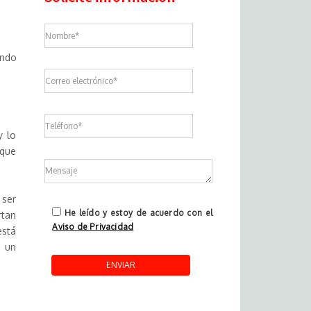
endo
y lo
 que
 ser
He leído y estoy de acuerdo con el
rtan
Aviso de Privacidad
está
o un