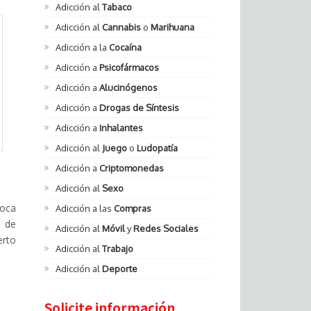
Adicción al
Tabaco
Adicción al
Cannabis
o
Marihuana
Adicción a la
Cocaína
Adicción a
Psicofármacos
Adicción a
Alucinógenos
Adicción a
Drogas de Síntesis
Adicción a
Inhalantes
Adicción al
Juego
o
Ludopatía
Adicción a
Criptomonedas
Adicción al
Sexo
voca
Adicción a las
Compras
l de
Adicción al
Móvil
y
Redes Sociales
erto
Adicción al
Trabajo
Adicción al
Deporte
Solicite información