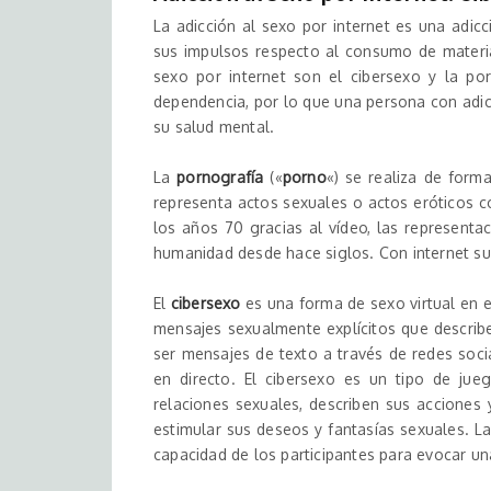
La adicción al sexo por internet es una adicc
sus impulsos respecto al consumo de material
sexo por internet son el cibersexo y la po
dependencia, por lo que una persona con adic
su salud mental.
La
pornografía
(«
porno
«) se realiza de form
representa actos sexuales o actos eróticos co
los años 70 gracias al vídeo, las representaci
humanidad desde hace siglos. Con internet su
El
cibersexo
es una forma de sexo virtual en 
mensajes sexualmente explícitos que describ
ser mensajes de texto a través de redes soci
en directo. El cibersexo es un tipo de jue
relaciones sexuales, describen sus acciones
estimular sus deseos y fantasías sexuales. L
capacidad de los participantes para evocar u