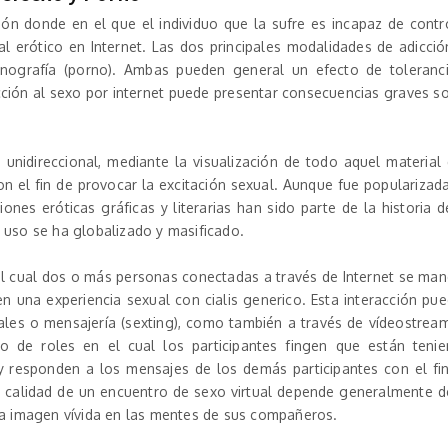
ión donde en el que el individuo que la sufre es incapaz de contr
 erótico en Internet. Las dos principales modalidades de adicció
rnografía (porno). Ambas pueden general un efecto de toleranc
ción al sexo por internet puede presentar consecuencias graves s
a unidireccional, mediante la visualización de todo aquel material
n el fin de provocar la excitación sexual. Aunque fue popularizad
ones eróticas gráficas y literarias han sido parte de la historia d
 uso se ha globalizado y masificado.
el cual dos o más personas conectadas a través de Internet se ma
en una experiencia sexual
con cialis generico
. Esta interacción pu
ales o mensajería (sexting), como también a través de vídeostrea
go de roles en el cual los participantes fingen que están teni
 y responden a los mensajes de los demás participantes con el fi
a calidad de un encuentro de sexo virtual depende generalmente d
na imagen vívida en las mentes de sus compañeros.